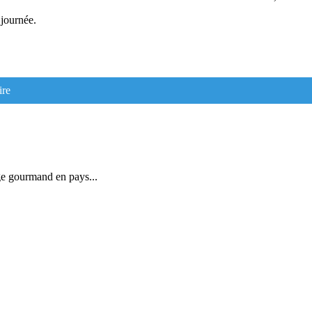
 journée.
ire
ge gourmand en pays...