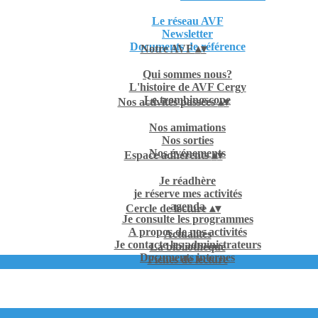
Le réseau AVF
Newsletter
Documents de référence
Notre AVF
▴
▾
Qui sommes nous?
L'histoire de AVF Cergy
Le trombinoscope
Nos activités passées
▴
▾
Nos amimations
Nos sorties
Nos événements
Espace adhérents
▴
▾
Je réadhère
je réserve mes activités
agenda
Cercle de lecture
▴
▾
Je consulte les programmes
A propos de nos activités
Actualités
Je contacte les administrateurs
La bibliothèque
Documents internes
Fiches de lecture