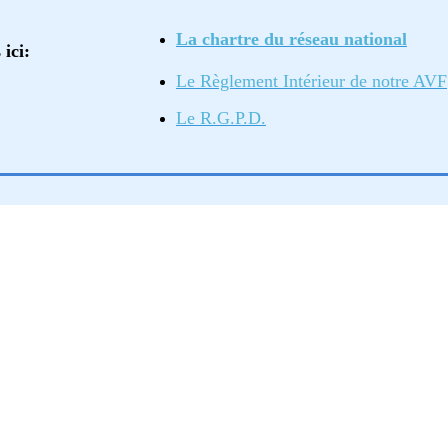
La chartre du réseau national
ici:
Le Règlement Intérieur de notre AVF
Le R.G.P.D.