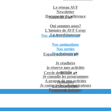
Le réseau AVF
Newsletter
Documents de référence
Notre AVF
▴
▾
Qui sommes nous?
L'histoire de AVF Cergy
Le trombinoscope
Nos activités passées
▴
▾
Nos amimations
Nos sorties
Nos événements
Espace adhérents
▴
▾
Je réadhère
je réserve mes activités
agenda
Cercle de lecture
▴
▾
Je consulte les programmes
A propos de nos activités
Actualités
Je contacte les administrateurs
La bibliothèque
Documents internes
Fiches de lecture