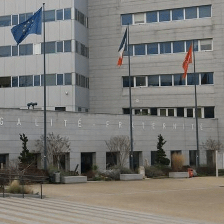
Exporter les lignes sélectionnées
Exporter toutes les colonnes
Exporter uniquement les colonnes affichées
Menu
<
>
accueil public
Le mot de la présidente
Ajoutez un logo, un bouton, des réseaux sociaux
Cliquez pour éditer
ACCUEIL
▴
▾
accueil public
Le mot de la présidente
Le réseau AVF
▴
▾
Le réseau AVF