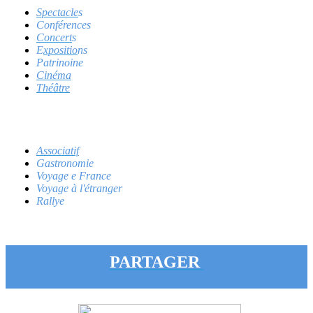
Spectacle
s
Conférences
Concert
s
E
xpositio
ns
Patrinoine
C
inéma
T
héâtre
Associatif
Gastronomie
Voyage e France
Voyage à l'étranger
Rallye
PARTAGER