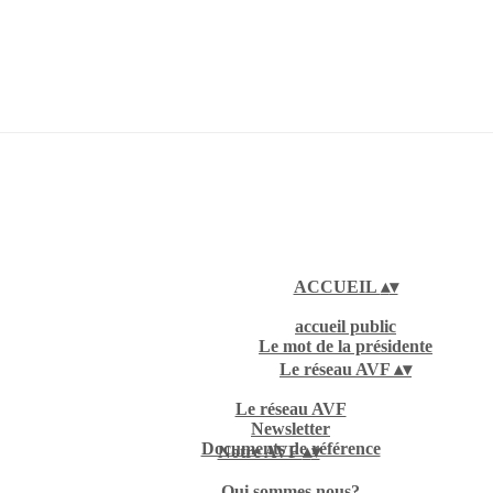
ACCUEIL
▴
▾
accueil public
Le mot de la présidente
Le réseau AVF
▴
▾
Le réseau AVF
Newsletter
Documents de référence
Notre AVF
▴
▾
Qui sommes nous?