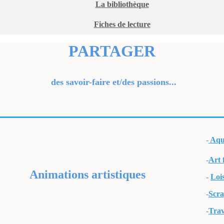
La bibliothèque
Fiches de lecture
PARTAGER
savoir-faire et/des passions...
-
Aqu
-
Art 
Animations artistiques
-
Lois
-
Scr
-
Trav