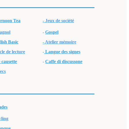
ernoon Tea
- Jeux de société
agnol
-
Gospel
lish Basic
- Atelier mémoire
cle de lecture
-
Langue des signes
 causette
-
Caffe di discussone
ecs
ades
wling
anque