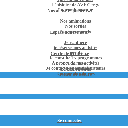
L'histoire de AVF Cergy
Le trombinoscope
Nos activités passées
▴
▾
Nos amimations
Nos sorties
Nos événements
Espace adhérents
▴
▾
Je réadhère
je réserve mes activités
agenda
Cercle de lecture
▴
▾
Je consulte les programmes
A propos de nos activités
Actualités
Je contacte les administrateurs
La bibliothèque
Documents internes
Fiches de lecture
Se connecter