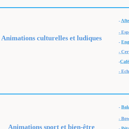
-
Aft
- Esp
Animations culturelles et ludiques
-
Eng
- Cer
-
Café
- Ech
-
Bal
- Bo
Animations sport et bien-être
-
Pét