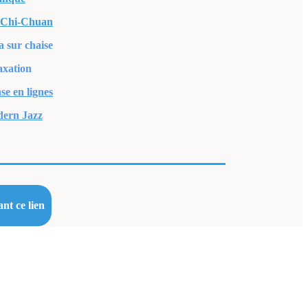
-Chi-Chuan
a sur chaise
axation
se en lignes
dern Jazz
nt ce lien