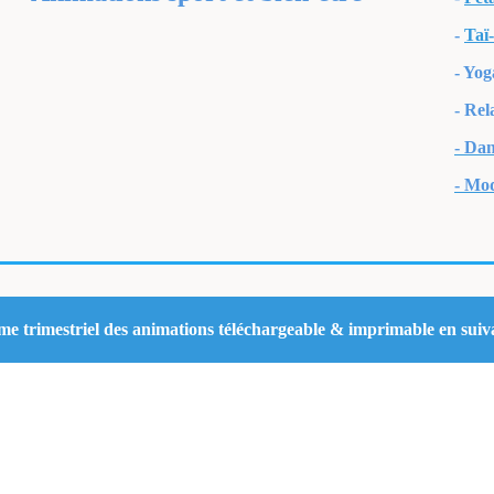
-
Taï
- Yog
- Rel
- Dan
- Mo
 trimestriel des animations téléchargeable & imprimable en suiva